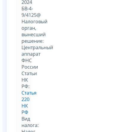
2024
БВ-4-
9/4125@
Налоговый
орган,
вынесший
решение:
Центральный
аппарат
ФНС
России
Статьи
НК
РФ:
Статья
220
НК
РФ
Вид
налога:
Налог