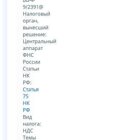
9/2391@
Налоговый
орган,
вынесший
решение:
Центральный
аппарат
ФНС
России
Статьи
НК
РФ:
Статья
75
НК
РФ
Вид
налога:
НДС
Темы