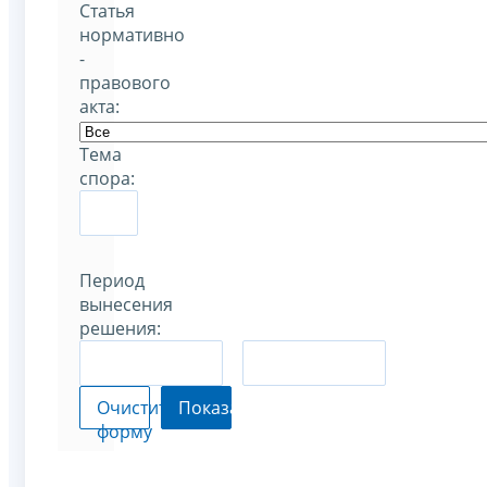
Статья
нормативно
-
правового
акта:
Тема
спора:
Период
вынесения
решения:
–
Очистить
Показать
форму