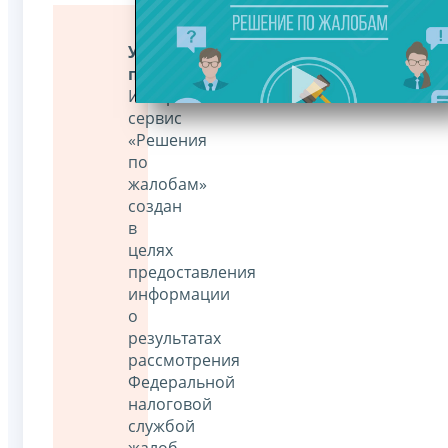
Уважаемые
пользователи!
Интернет-
сервис
«Решения
по
жалобам»
создан
в
целях
предоставления
информации
о
результатах
рассмотрения
Федеральной
налоговой
службой
жалоб