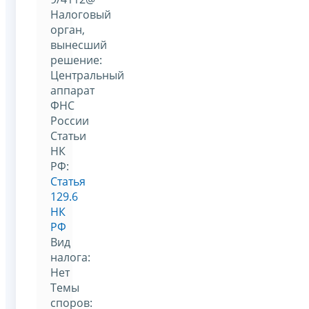
Налоговый
орган,
вынесший
решение:
Центральный
аппарат
ФНС
России
Статьи
НК
РФ:
Статья
129.6
НК
РФ
Вид
налога:
Нет
Темы
споров: