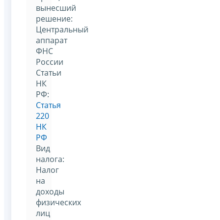
вынесший
решение:
Центральный
аппарат
ФНС
России
Статьи
НК
РФ:
Статья
220
НК
РФ
Вид
налога:
Налог
на
доходы
физических
лиц