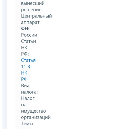
вынесший
решение:
Центральный
аппарат
ФНС
России
Статьи
НК
РФ:
Статья
11.3
НК
РФ
Вид
налога:
Налог
на
имущество
организаций
Темы