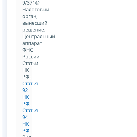
9/371@
Налоговый
орган,
вынесший
решение:
Центральный
аппарат
ФНС
России
Статьи
НК
РФ:
Статья
92
НК
РФ
,
Статья
94
НК
РФ