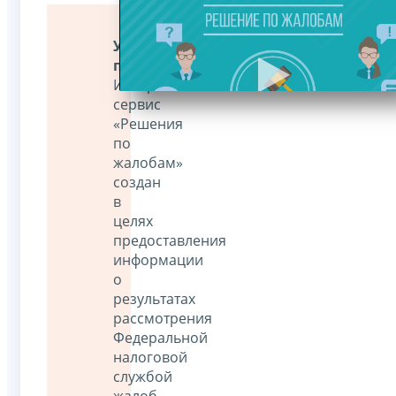
Уважаемые
пользователи!
Интернет-
сервис
«Решения
по
жалобам»
создан
в
целях
предоставления
информации
о
результатах
рассмотрения
Федеральной
налоговой
службой
жалоб