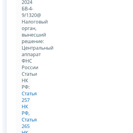
2024
БВ-4-
9/1320@
Налоговый
орган,
вынесший
решение:
Центральный
аппарат
ФНС
России
Статьи
НК
РФ:
Статья
257
НК
РФ
,
Статья
265
НК