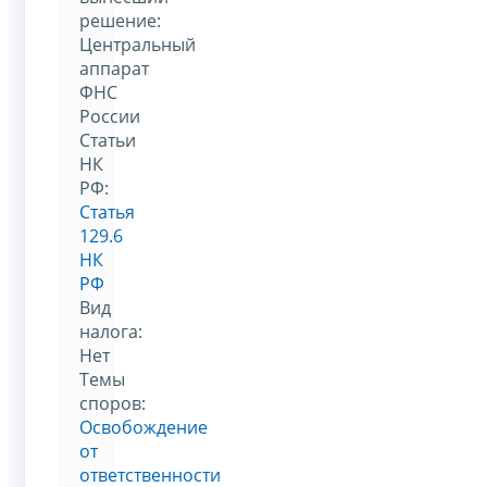
решение:
Центральный
аппарат
ФНС
России
Статьи
НК
РФ:
Статья
129.6
НК
РФ
Вид
налога:
Нет
Темы
споров:
Освобождение
от
ответственности