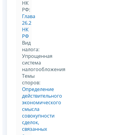
НК
РФ:
Глава
26.2
НК
РФ
Вид
налога:
Упрощенная
система
налогообложения
Темы
споров:
Определение
действительного
экономического
смысла
совокупности
сделок,
связанных