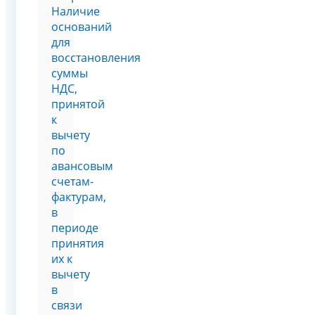
Наличие
оснований
для
восстановления
суммы
НДС,
принятой
к
вычету
по
авансовым
счетам-
фактурам,
в
периоде
принятия
их к
вычету
в
связи