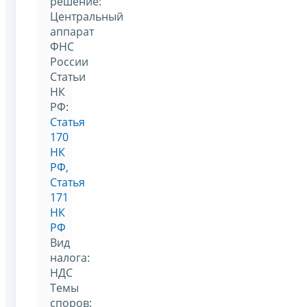
решение:
Центральный
аппарат
ФНС
России
Статьи
НК
РФ:
Статья
170
НК
РФ
,
Статья
171
НК
РФ
Вид
налога:
НДС
Темы
споров: