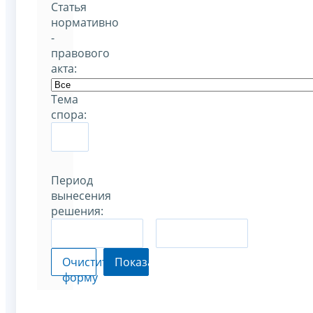
Статья
нормативно
-
правового
акта:
Тема
спора:
Период
вынесения
решения:
–
Очистить
Показать
форму