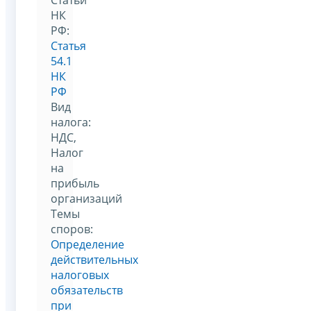
НК
РФ:
Статья
54.1
НК
РФ
Вид
налога:
НДС,
Налог
на
прибыль
организаций
Темы
споров:
Определение
действительных
налоговых
обязательств
при