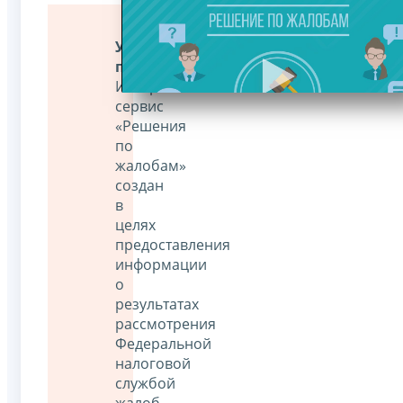
Уважаемые
пользователи!
Интернет-
сервис
«Решения
по
жалобам»
создан
в
целях
предоставления
информации
о
результатах
рассмотрения
Федеральной
налоговой
службой
жалоб