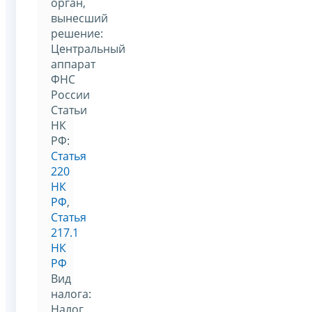
орган,
вынесший
решение:
Центральный
аппарат
ФНС
России
Статьи
НК
РФ:
Статья
220
НК
РФ
,
Статья
217.1
НК
РФ
Вид
налога:
Налог