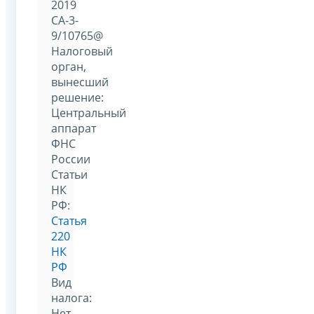
2019
СА-3-
9/10765@
Налоговый
орган,
вынесший
решение:
Центральный
аппарат
ФНС
России
Статьи
НК
РФ:
Статья
220
НК
РФ
Вид
налога:
Нет