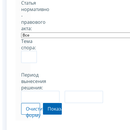
Статья
нормативно
-
правового
акта:
Тема
спора:
Период
вынесения
решения:
–
Очистить
Показать
форму