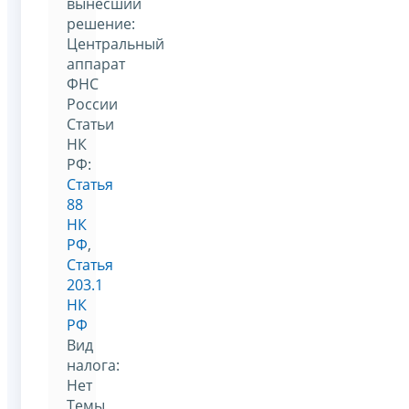
вынесший
решение:
Центральный
аппарат
ФНС
России
Статьи
НК
РФ:
Статья
88
НК
РФ
,
Статья
203.1
НК
РФ
Вид
налога:
Нет
Темы