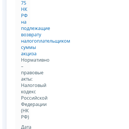
75
НК
РФ
на
подлежащие
возврату
налогоплательщиком
суммы
акциза
Нормативно
–
правовые
акты:
Налоговый
кодекс
Российской
Федерации
(НК
РФ)
Дата