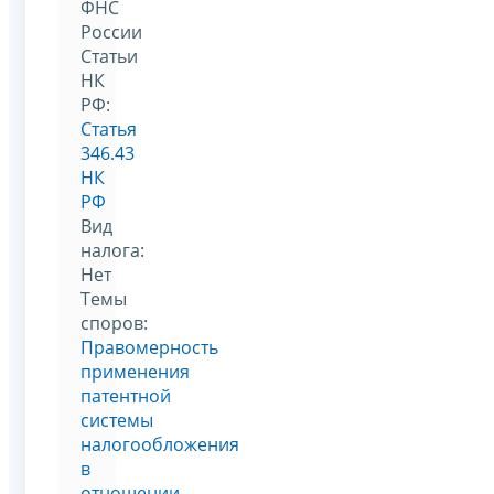
ФНС
России
Статьи
НК
РФ:
Статья
346.43
НК
РФ
Вид
налога:
Нет
Темы
споров:
Правомерность
применения
патентной
системы
налогообложения
в
отношении