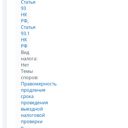
Статья
93
НК
РФ
,
Статья
93.1
НК
РФ
Вид
налога:
Нет
Темы
споров:
Правомерность
продления
срока
проведения
выездной
налоговой
проверки
в