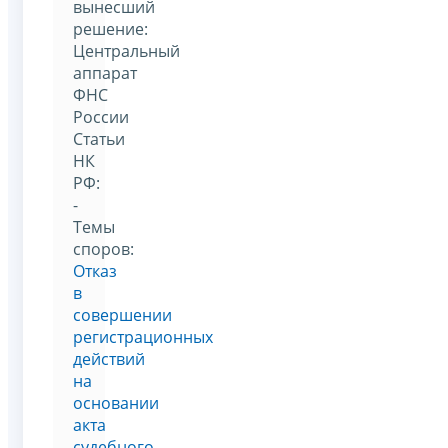
вынесший
решение:
Центральный
аппарат
ФНС
России
Статьи
НК
РФ:
-
Темы
споров:
Отказ
в
совершении
регистрационных
действий
на
основании
акта
судебного