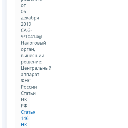
от
06
декабря
2019
СА-3-
9/10414@
Налоговый
орган,
вынесший
решение:
Центральный
аппарат
ФНС
России
Статьи
НК
РФ:
Статья
146
НК