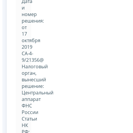
Дата
и
номер
решения:
от
17
октября
2019
СА-4-
9/21356@
Налоговый
орган,
вынесший
решение:
Центральный
аппарат
ФНС
России
Статьи
НК
РФ: