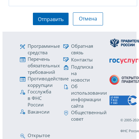
Отмена
Отправить
Программные
Обратная
средства
связь
Перечень
Контакты
обязательных
Подписка
требований
на
Противодействие
новости
коррупции
Об
Госслужба
использовании
в ФНС
информации
России
сайта
Вакансии
Общественный
совет
© 2005-202
ФНС Росси
Открытое