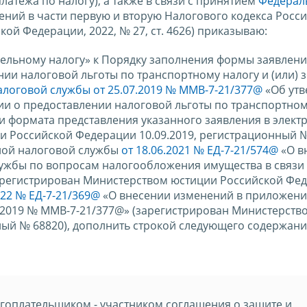
латежа по налогу), а также в связи с принятием
Федерал
ний в части первую и вторую Налогового кодекса Росс
ой Федерации, 2022, № 27, ст. 4626) приказываю:
мельному налогу» к Порядку заполнения формы заявлен
нии налоговой льготы по транспортному налогу и (или)
логовой службы от 25.07.2019 № ММВ-7-21/377@
«Об ут
и о предоставлении налоговой льготы по транспортном
 и формата представления указанного заявления в элект
 Российской Федерации 10.09.2019, регистрационный № 
ой налоговой службы
от 18.06.2021 № ЕД-7-21/574@
«О в
ужбы по вопросам налогообложения имущества в связи 
арегистрирован Министерством юстиции Российской Фе
022 № ЕД-7-21/369@
«О внесении изменений в приложения
.2019 № ММВ-7-21/377@» (зарегистрирован Министерств
ный № 68820), дополнить строкой следующего содержани
оплательщиком - участником соглашения о защите и