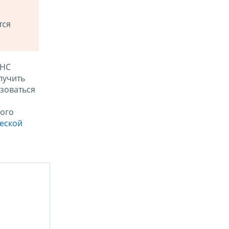
тся
ФНС
лучить
зоваться
ого
ческой