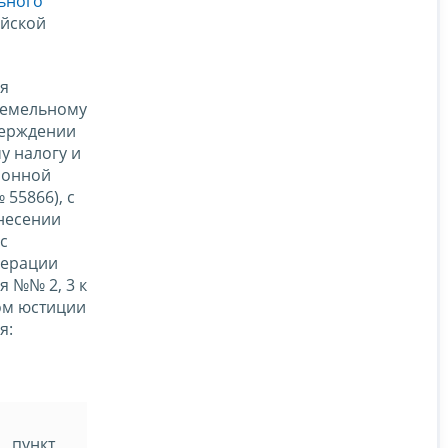
ьного
ийской
ия
 земельному
верждении
у налогу и
ронной
55866), с
несении
с
дерации
 №№ 2, 3 к
ом юстиции
я:
пункт