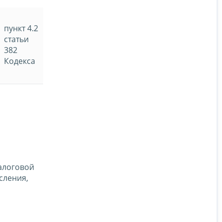
пункт 4.2
статьи
382
Кодекса
алоговой
сления,