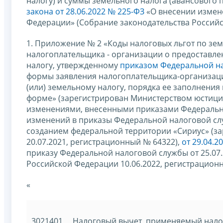
налогу) и суммы земельного налога (авансового п
закона от 28.06.2022 № 225-ФЗ
«О внесении измене
Федерации» (Собрание законодательства Российск
1. Приложение № 2 «Коды налоговых льгот по зе
налогоплательщика - организации о предоставле
налогу, утвержденному
приказом Федеральной на
формы заявления налогоплательщика-организаци
(или) земельному налогу, порядка ее заполнения
форме» (зарегистрирован Министерством юстиции
изменениями, внесенными приказами Федеральн
изменений в приказы Федеральной налоговой сл
созданием федеральной территории «Сириус» (з
20.07.2021, регистрационный № 64322),
от 29.04.2
приказу Федеральной налоговой службы от 25.07
Российской Федерации 10.06.2022, регистрацион
«
3021401
Налоговый вычет, применяемый налог