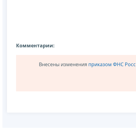
Комментарии:
Внесены изменения
приказом ФНС Росси