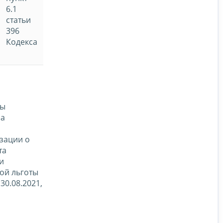
6.1
статьи
396
Кодекса
мы
на
зации о
та
и
ой льготы
0.08.2021,