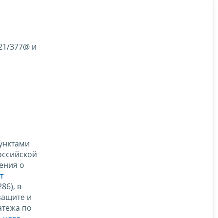
21/377@ и
пунктами
оссийской
жения о
т
86), в
защите и
атежа по