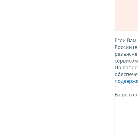
Если Вам
России (
разъясне
сервисо
По вопро
обеспече
поддержк
Ваше соо