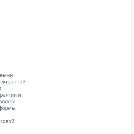
овыми
лектронной
а
арантии и
овской
 формы,
ссовой