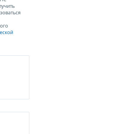
лучить
зоваться
ого
ческой