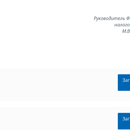
Руководитель Ф
налого
М.
Заг
Заг