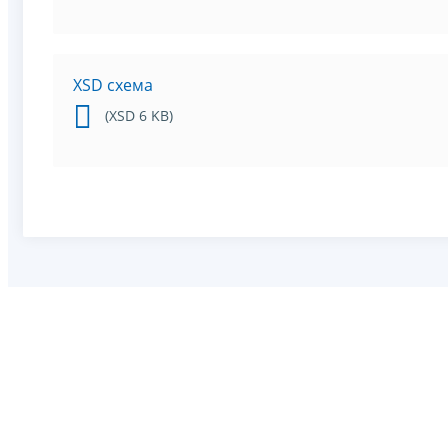
XSD схема
(XSD 6 KB)