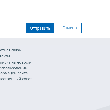
Отмена
Отправить
атная связь
такты
писка на новости
использовании
ормации сайта
ественный совет