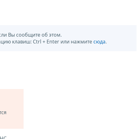
сли Вы сообщите об этом.
цию клавиш: Ctrl + Enter или нажмите
сюда
.
тся
ФНС