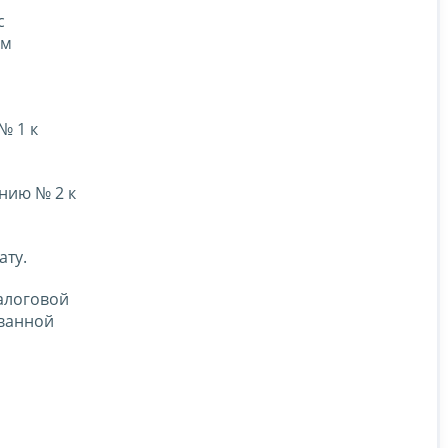
с
ем
№ 1 к
нию № 2 к
ату.
алоговой
ованной