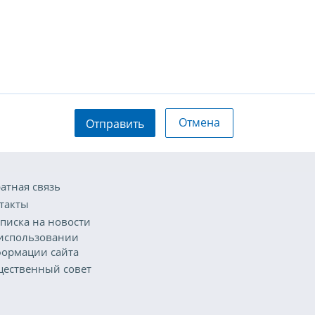
Отмена
Отправить
атная связь
такты
писка на новости
использовании
ормации сайта
ественный совет