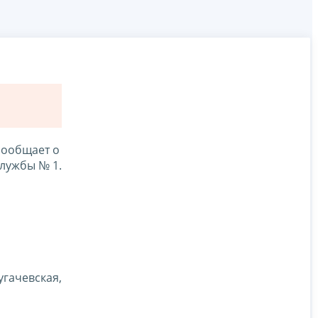
сообщает о
службы № 1.
угачевская,