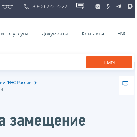
8-800-222-2222
и госуслуги
Документы
Контакты
ENG
Найти
ии ФНС России
ии
на замещение