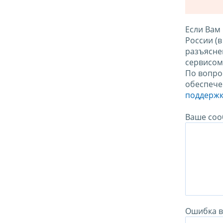
Если Вам
России (
разъясне
сервисо
По вопро
обеспече
поддержк
Ваше соо
Ошибка в 