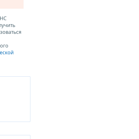
ФНС
лучить
зоваться
ого
ческой