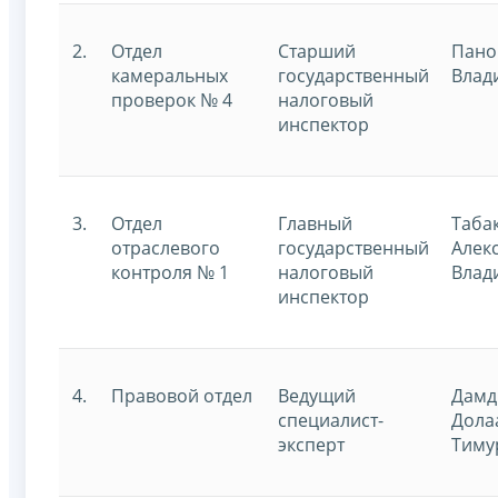
2.
Отдел
Старший
Пано
камеральных
государственный
Влад
проверок № 4
налоговый
инспектор
3.
Отдел
Главный
Таба
отраслевого
государственный
Алек
контроля № 1
налоговый
Влад
инспектор
4.
Правовой отдел
Ведущий
Дамд
специалист-
Дола
эксперт
Тиму