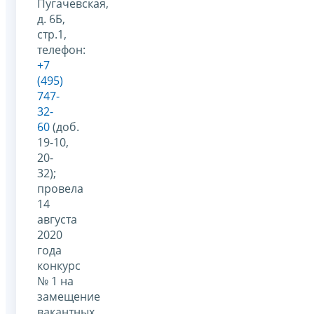
Пугачевская,
д. 6Б,
стр.1,
телефон:
+7
(495)
747-
32-
60
(доб.
19-10,
20-
32);
провела
14
августа
2020
года
конкурс
№ 1 на
замещение
вакантных