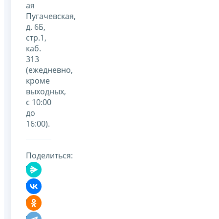
ая
Пугачевская,
д. 6Б,
стр.1,
каб.
313
(ежедневно,
кроме
выходных,
с 10:00
до
16:00).
Поделиться: