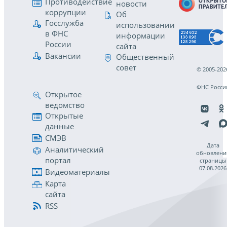
Противодействие
новости
коррупции
Об
Госслужба
использовании
в ФНС
информации
России
сайта
Вакансии
Общественный
совет
© 2005-202
ФНС Росси
Открытое
ведомство
Открытые
данные
СМЭВ
Дата
Аналитический
обновлени
портал
страницы
07.08.2026
Видеоматериалы
Карта
сайта
RSS