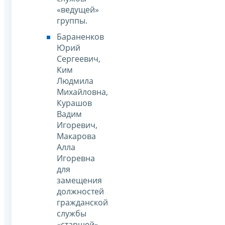
«ведущей»
группы.
Бараненков
Юрий
Сергеевич,
Ким
Людмила
Михайловна,
Курашов
Вадим
Игоревич,
Макарова
Алла
Игоревна
для
замещения
должностей
гражданской
службы
«старшей»