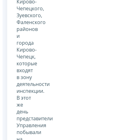
Кирово-
Чепецкого,
Зуевского,
Фаленского
районов
и
города
Кирово-
Чепецк,
которые
входят
в зону
деятельности
инспекции.
В этот
же
день
представители
Управления
побывали
на