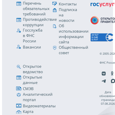
Перечень
Контакты
обязательных
Подписка
требований
на
Противодействие
новости
коррупции
Об
Госслужба
использовании
в ФНС
информации
России
сайта
Вакансии
Общественный
совет
© 2005-202
ФНС Росси
Открытое
ведомство
Открытые
данные
СМЭВ
Дата
Аналитический
обновлени
портал
страницы
07.08.2026
Видеоматериалы
Карта