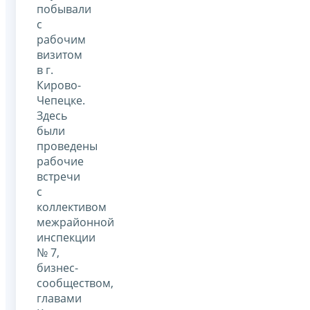
побывали
с
рабочим
визитом
в г.
Кирово-
Чепецке.
Здесь
были
проведены
рабочие
встречи
с
коллективом
межрайонной
инспекции
№ 7,
бизнес-
сообществом,
главами