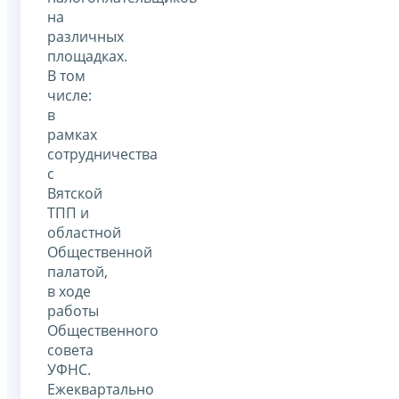
на
различных
площадках.
В том
числе:
в
рамках
сотрудничества
с
Вятской
ТПП и
областной
Общественной
палатой,
в ходе
работы
Общественного
совета
УФНС.
Ежеквартально