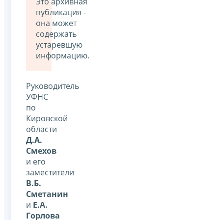
Это архивная
публикация -
она может
содержать
устаревшую
информацию.
Руководитель
УФНС
по
Кировской
области
Д.А.
Смехов
и его
заместители
В.Б.
Сметанин
и
Е.А.
Горлова