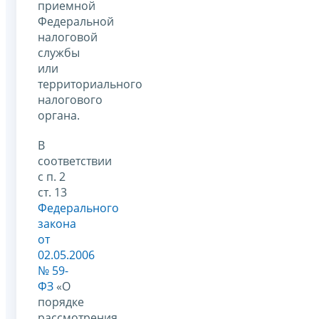
приемной
Федеральной
налоговой
службы
или
территориального
налогового
органа.
В
соответствии
с п. 2
ст. 13
Федерального
закона
от
02.05.2006
№ 59-
ФЗ
«О
порядке
рассмотрения