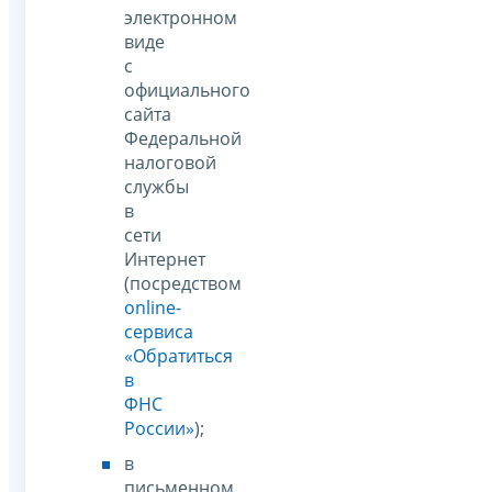
электронном
виде
с
официального
сайта
Федеральной
налоговой
службы
в
сети
Интернет
(посредством
online-
сервиса
«Обратиться
в
ФНС
России»
);
в
письменном