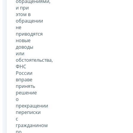
обращениями,
и при
этом в
обращении
не
приводятся
новые
доводы
или
обстоятельства,
ФНС
России
вправе
принять
решение
о
прекращении
переписки
с
гражданином
по