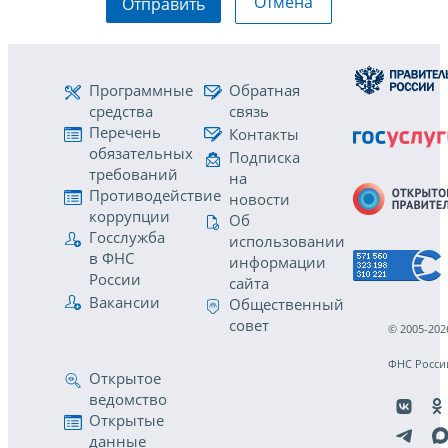
Отмена
Отправить
Программные
Обратная
средства
связь
Перечень
Контакты
обязательных
Подписка
требований
на
Противодействие
новости
коррупции
Об
Госслужба
использовании
в ФНС
информации
России
сайта
Вакансии
Общественный
совет
© 2005-202
ФНС Росси
Открытое
ведомство
Открытые
данные