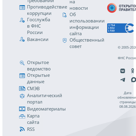
требований
на
Противодействие
новости
коррупции
Об
Госслужба
использовании
в ФНС
информации
России
сайта
Вакансии
Общественный
совет
© 2005-202
ФНС Росси
Открытое
ведомство
Открытые
данные
СМЭВ
Дата
Аналитический
обновлени
портал
страницы
08.08.2026
Видеоматериалы
Карта
сайта
RSS