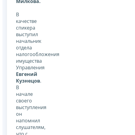
Милкова.
В
качестве
спикера
выступил
начальник
отдела
налогообложения
имущества
Управления
Евгений
Кузнецов
.
В
начале
своего
выступления
он
напомнил
слушателям,
что с