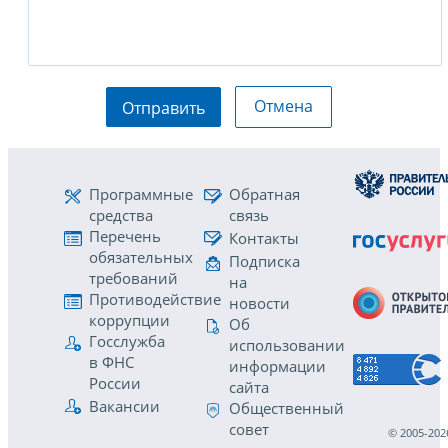
Отмена
Отправить
Программные
Обратная
средства
связь
Перечень
Контакты
обязательных
Подписка
требований
на
Противодействие
новости
коррупции
Об
Госслужба
использовании
в ФНС
информации
России
сайта
Вакансии
Общественный
совет
© 2005-202