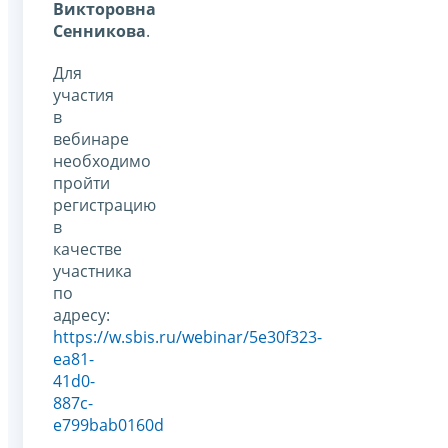
Викторовна
Сенникова
.
Для
участия
в
вебинаре
необходимо
пройти
регистрацию
в
качестве
участника
по
адресу:
https://w.sbis.ru/webinar/5e30f323-
ea81-
41d0-
887c-
e799bab0160d