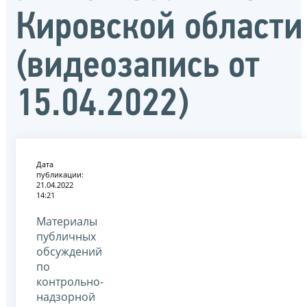
Кировской области
(видеозапись от
15.04.2022)
Дата
публикации:
21.04.2022
14:21
Материалы
публичных
обсуждений
по
контрольно-
надзорной