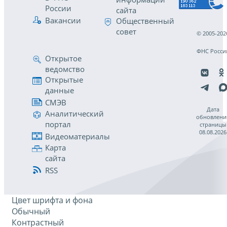
России
сайта
Вакансии
Общественный
совет
© 2005-202
ФНС Росси
Открытое
ведомство
Открытые
данные
СМЭВ
Дата
Аналитический
обновлени
портал
страницы
08.08.2026
Видеоматериалы
Карта
сайта
RSS
Цвет шрифта и фона
Обычный
Контрастный