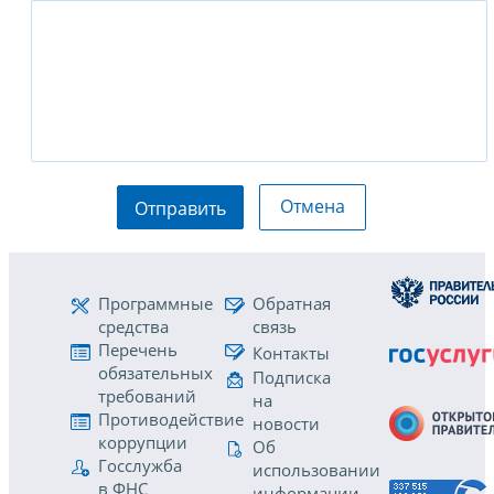
Отмена
Отправить
Программные
Обратная
средства
связь
Перечень
Контакты
обязательных
Подписка
требований
на
Противодействие
новости
коррупции
Об
Госслужба
использовании
в ФНС
информации