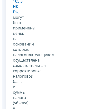
105.3
НК
РФ
,
могут
быть
применены
цены,
на
основании
которых
налогоплательщиком
осуществлена
самостоятельная
корректировка
налоговой
базы
и
суммы
налога
(убытка)
в