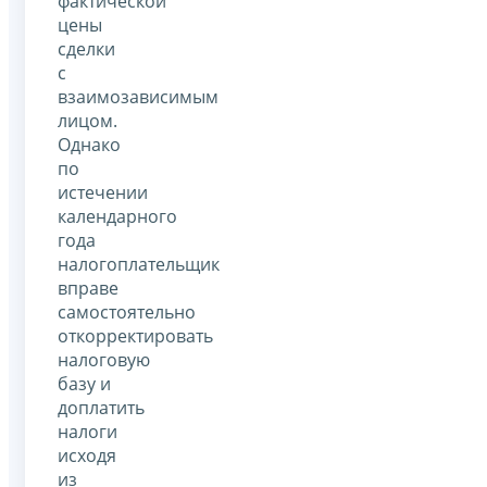
фактической
цены
сделки
с
взаимозависимым
лицом.
Однако
по
истечении
календарного
года
налогоплательщик
вправе
самостоятельно
откорректировать
налоговую
базу и
доплатить
налоги
исходя
из