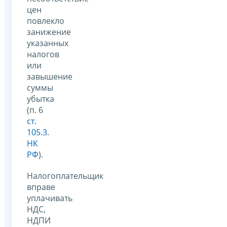
цен
повлекло
занижение
указанных
налогов
или
завышение
суммы
убытка
(п. 6
ст.
105.3.
НК
РФ
).
Налогоплательщик
вправе
уплачивать
НДС,
НДПИ