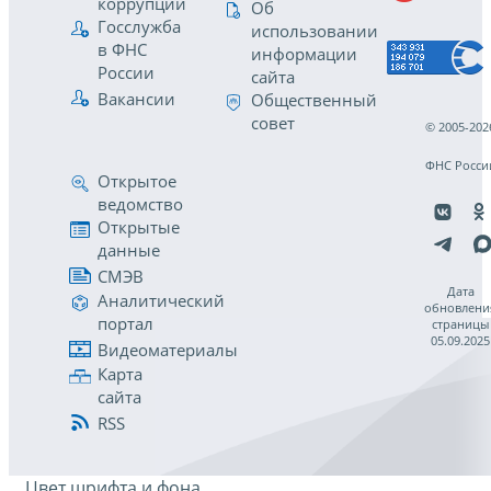
коррупции
Об
Госслужба
использовании
в ФНС
информации
России
сайта
Вакансии
Общественный
совет
© 2005-202
ФНС Росси
Открытое
ведомство
Открытые
данные
СМЭВ
Дата
Аналитический
обновлени
портал
страницы
05.09.2025
Видеоматериалы
Карта
сайта
RSS
Цвет шрифта и фона