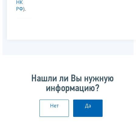
НК
РФ
).
Нашли ли Вы нужную
информацию?
Нет
Да