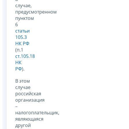
случае,
предусмотренном
пунктом
6
статьи
105.3
НК РФ
(п.1
ст.105.18
НК
РФ
).
В этом
случае
российская
организация
–
налогоплательщик,
являющаяся
другой