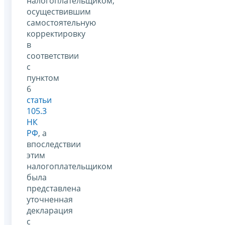
налогоплательщиком,
осуществившим
самостоятельную
корректировку
в
соответствии
с
пунктом
6
статьи
105.3
НК
РФ
, а
впоследствии
этим
налогоплательщиком
была
представлена
уточненная
декларация
с