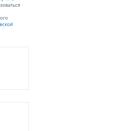
зоваться
ого
ческой