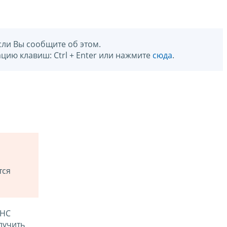
сли Вы сообщите об этом.
цию клавиш: Ctrl + Enter или нажмите
сюда
.
тся
ФНС
лучить