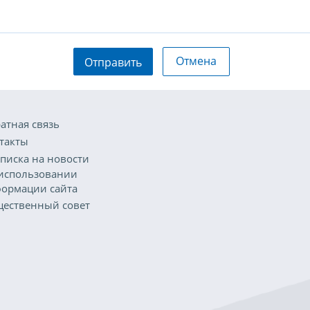
Отмена
Отправить
атная связь
такты
писка на новости
использовании
ормации сайта
ественный совет