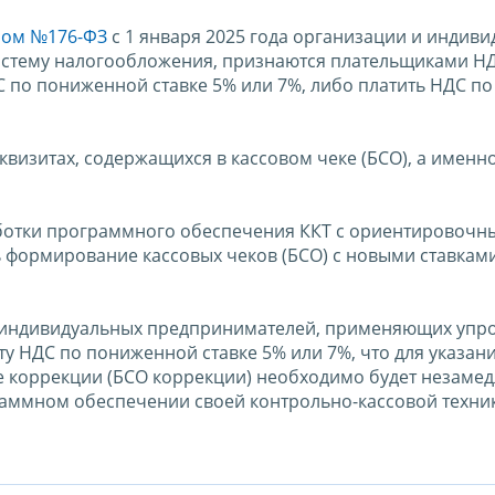
ном №176-ФЗ
с 1 января 2025 года организации и индив
тему налогообложения, признаются плательщиками НД
 по пониженной ставке 5% или 7%, либо платить НДС по
визитах, содержащихся в кассовом чеке (БСО), а именно
аботки программного обеспечения ККТ с ориентировоч
 формирование кассовых чеков (БСО) с новыми ставкам
и индивидуальных предпринимателей, применяющих уп
у НДС по пониженной ставке 5% или 7%, что для указан
ке коррекции (БСО коррекции) необходимо будет незаме
раммном обеспечении своей контрольно-кассовой техни