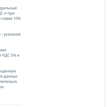
идуальные
С и при
 ставке 10%
 - указание
ными
и НДС 5% и
рощенную
ия данных
длительно
ки.