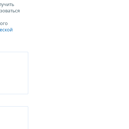
лучить
зоваться
ого
ческой