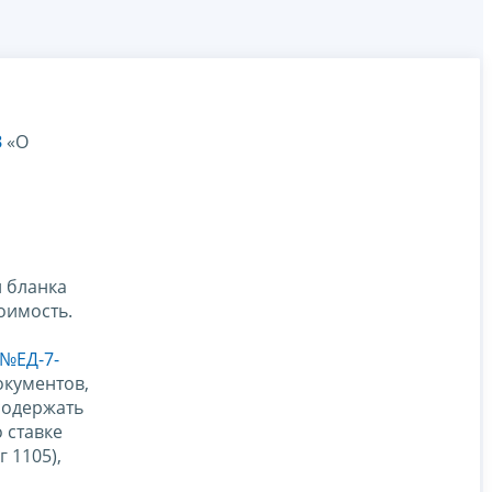
З
«О
и бланка
оимость.
 №ЕД-7-
окументов,
содержать
 ставке
г 1105),