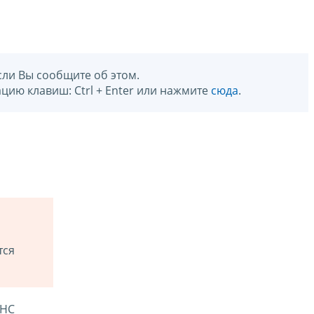
сли Вы сообщите об этом.
цию клавиш: Ctrl + Enter или нажмите
сюда
.
тся
ФНС