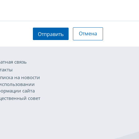
Отмена
Отправить
атная связь
такты
писка на новости
использовании
ормации сайта
ественный совет