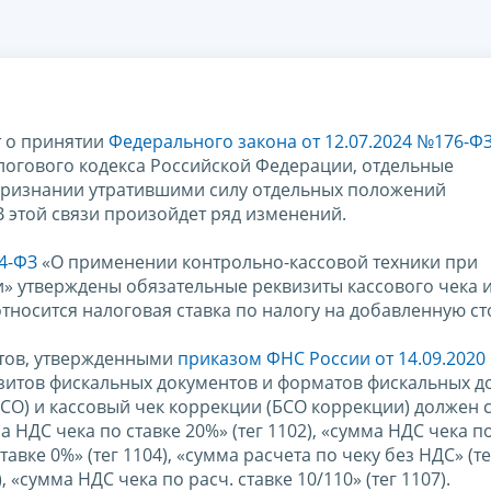
т о принятии
Федерального закона от 12.07.2024 №176-Ф
логового кодекса Российской Федерации, отдельные
признании утратившими силу отдельных положений
 этой связи произойдет ряд изменений.
4-ФЗ
«О применении контрольно-кассовой техники при
» утверждены обязательные реквизиты кассового чека 
 относится налоговая ставка по налогу на добавленную ст
нтов, утвержденными
приказом ФНС России от 14.09.2020
итов фискальных документов и форматов фискальных д
БСО) и кассовый чек коррекции (БСО коррекции) должен 
 НДС чека по ставке 20%» (тег 1102), «сумма НДС чека по
тавке 0%» (тег 1104), «сумма расчета по чеку без НДС» (те
, «сумма НДС чека по расч. ставке 10/110» (тег 1107).