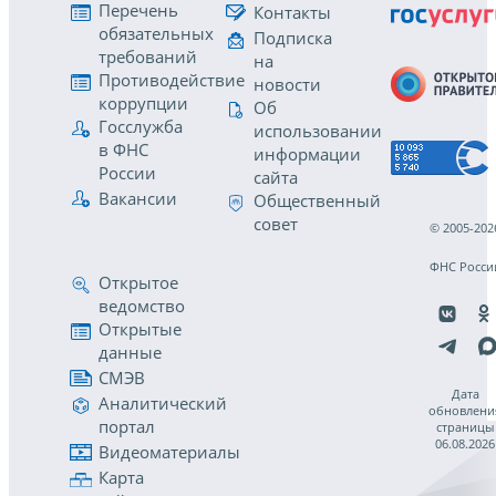
Перечень
Контакты
обязательных
Подписка
требований
на
Противодействие
новости
коррупции
Об
Госслужба
использовании
в ФНС
информации
России
сайта
Вакансии
Общественный
совет
© 2005-202
ФНС Росси
Открытое
ведомство
Открытые
данные
СМЭВ
Дата
Аналитический
обновлени
портал
страницы
06.08.2026
Видеоматериалы
Карта