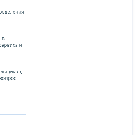
пределения
 в
сервиса и
ельщиков,
вопрос,