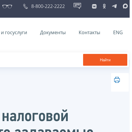
8-800-222-2222
и госуслуги
Документы
Контакты
ENG
Найти
 налоговой