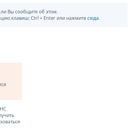
сли Вы сообщите об этом.
цию клавиш: Ctrl + Enter или нажмите
сюда
.
тся
ФНС
лучить
зоваться