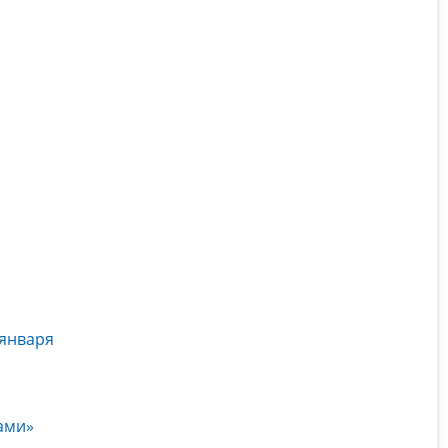
 января
ами»