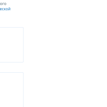
ого
ческой