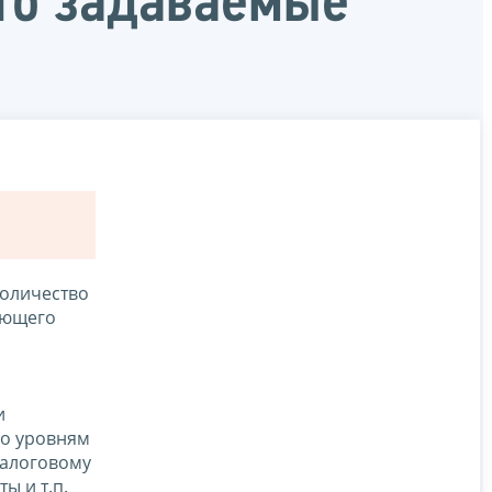
сто задаваемые
 количество
ующего
и
по уровням
налоговому
ы и т.п.