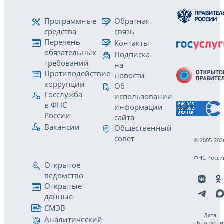
Программные
Обратная
средства
связь
Перечень
Контакты
обязательных
Подписка
требований
на
Противодействие
новости
коррупции
Об
Госслужба
использовании
в ФНС
информации
России
сайта
Вакансии
Общественный
совет
© 2005-202
ФНС Росси
Открытое
ведомство
Открытые
данные
СМЭВ
Дата
Аналитический
обновлени