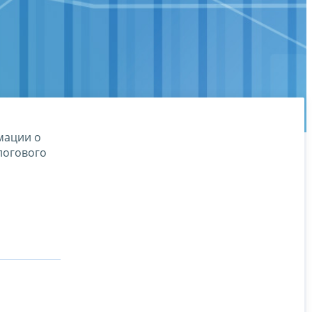
мации о
логового