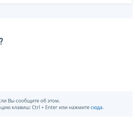
?
сли Вы сообщите об этом.
цию клавиш: Ctrl + Enter или нажмите
сюда
.