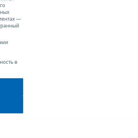
го
нных
иентах —
транный
ами
ность в