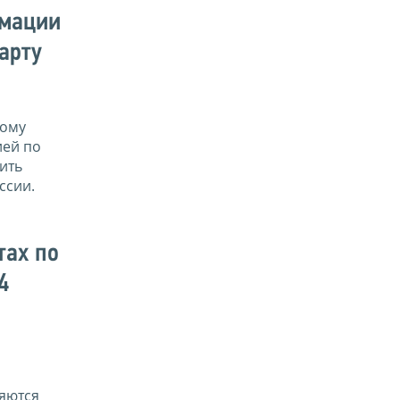
рмации
арту
ному
ией по
ить
ссии.
тах по
4
яются