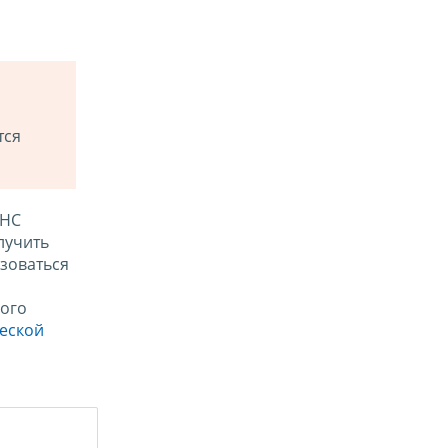
тся
ФНС
лучить
зоваться
ого
ческой