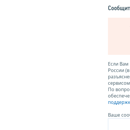
Сообщит
Если Вам
России (
разъясне
сервисо
По вопро
обеспече
поддержк
Ваше соо