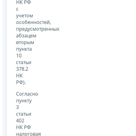
НК РФ
с
учетом
особенностей,
предусмотренных
абзацем
вторым
пункта
10
статьи
378.2
НК
РФ).
Согласно
пункту
3
статьи
402
НК РФ
налоговая