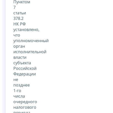
Пунктом
7
статьи
378.2
НК РФ
установлено,
что
уполномоченный
орган
исполнительной
власти
субъекта
Российской
Федерации
не
позднее
1-го
числа
очередного
налогового
периода