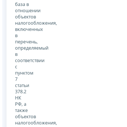
база в
отношении
объектов
налогообложения,
включенных
в
перечень,
определяемый
в
соответствии
с
пунктом
7
статьи
378.2
НК
РФ, а
также
объектов
налогообложения,