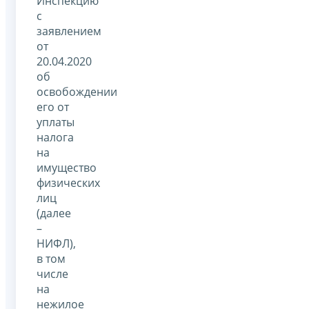
Инспекцию
с
заявлением
от
20.04.2020
об
освобождении
его от
уплаты
налога
на
имущество
физических
лиц
(далее
–
НИФЛ),
в том
числе
на
нежилое