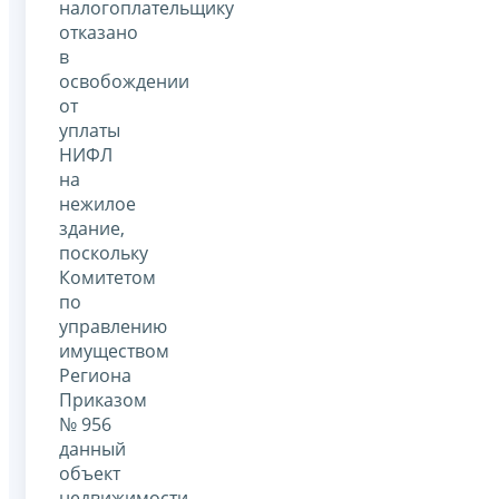
налогоплательщику
отказано
в
освобождении
от
уплаты
НИФЛ
на
нежилое
здание,
поскольку
Комитетом
по
управлению
имуществом
Региона
Приказом
№ 956
данный
объект
недвижимости