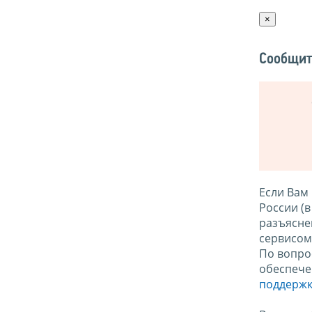
×
Сообщит
Если Вам
России (
разъясне
сервисо
По вопро
обеспече
поддержк