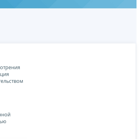
мотрения
ация
тельством
нной
тью