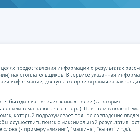
 целях предоставления информации о результатах расс
ий) налогоплательщиков. В сервисе указанная информ
ания информации, доступ к которой ограничен законода
тя бы одно из перечисленных полей (категория
алог или тема налогового спора). При этом в поле «Тема
поиск, который подразумевает полное cовпадение введе
тобы осуществить поиск с максимальной результативнос
слова (к примеру «лизинг", "машина", "вычет" и т.д.).