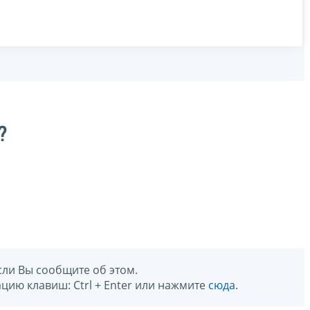
?
сли Вы сообщите об этом.
цию клавиш: Ctrl + Enter или нажмите
сюда
.