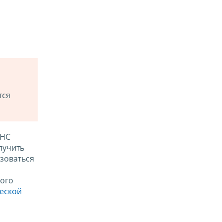
тся
ФНС
лучить
зоваться
ого
ческой