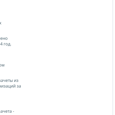
х
лено
4 год.
ном
зачеты из
низаций за
ачета -