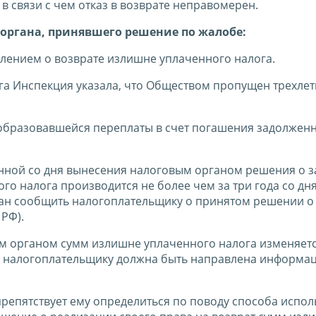
в связи с чем отказ в возврате неправомерен.
органа, принявшего решение по жалобе:
лением о возврате излишне уплаченного налога.
га Инспекция указала, что Обществом пропущен трехлет
образовавшейся переплаты в счет погашения задолженн
енной со дня вынесения налоговым органом решения о з
го налога производится не более чем за три года со дн
зан сообщить налогоплательщику о принятом решении о
 РФ).
м органом сумм излишне уплаченного налога изменяетс
Ф, налогоплательщику должна быть направлена информа
препятствует ему определиться по поводу способа испо