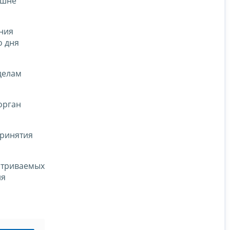
ишне
ения
о дня
делам
орган
принятия
матриваемых
ия