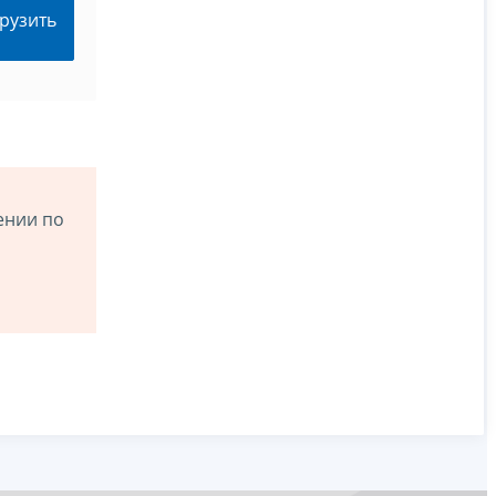
рузить
ении по