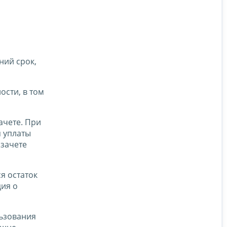
ний срок,
ости, в том
ачете. При
я уплаты
 зачете
я остаток
ция о
льзования