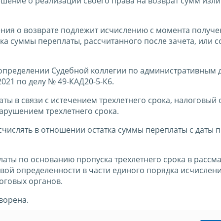
ешение о реализации своего права на возврат сумм изл
ления о возврате подлежит исчислению с момента получ
а суммы переплаты, рассчитанного после зачета, или с
определении Судебной коллегии по административным 
021 по делу № 49-КАД20-5-К6.
ты в связи с истечением трехлетнего срока, налоговый 
нарушением трехлетнего срока.
счислять в отношении остатка суммы переплаты с даты 
платы по основанию пропуска трехлетнего срока в расс
вой определенности в части единого порядка исчислен
оговых органов.
ворена.