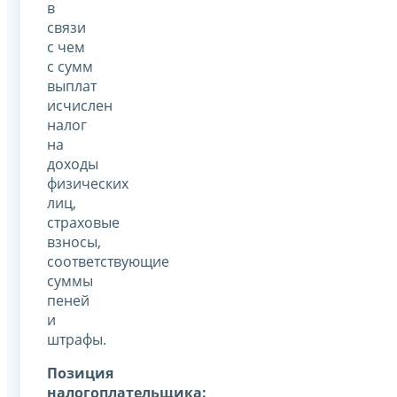
в
связи
с чем
с сумм
выплат
исчислен
налог
на
доходы
физических
лиц,
страховые
взносы,
соответствующие
суммы
пеней
и
штрафы.
Позиция
налогоплательщика: