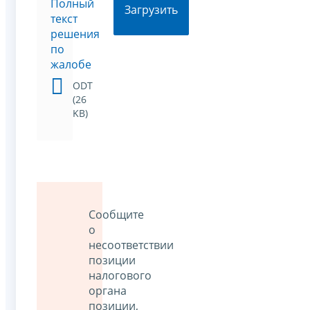
Полный
Загрузить
текст
решения
по
жалобе
ODT
(26
KB)
Сообщите
о
несоответствии
позиции
налогового
органа
позиции,