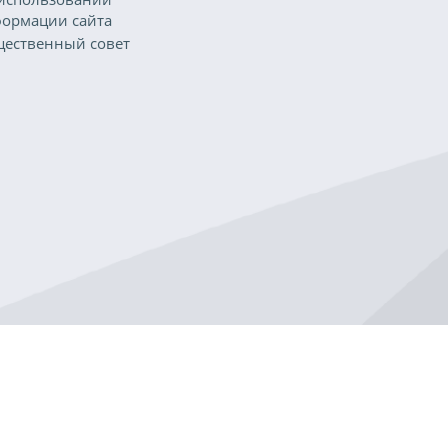
ормации сайта
ественный совет