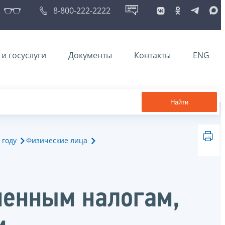
8-800-222-2222
и госуслуги
Документы
Контакты
ENG
Найти
 году
Физические лица
ненным налогам,