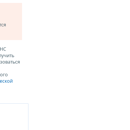
тся
ФНС
лучить
зоваться
ого
ческой