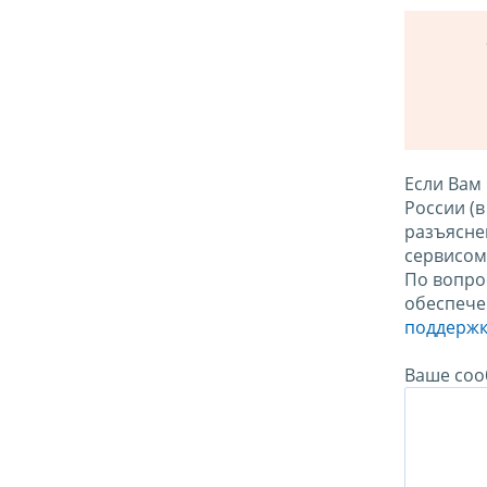
Если Вам
России (
разъясне
сервисо
По вопро
обеспече
поддержк
Ваше соо