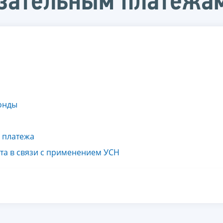
язательным платежа
онды
 платежа
та в связи с применением УСН