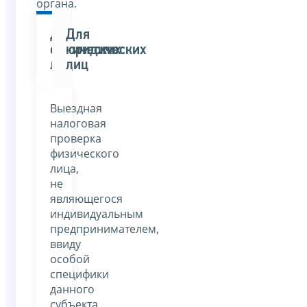
органа.
Для
Для
физических
юридических
лиц
лиц
Выездная
налоговая
проверка
физического
лица,
не
являющегося
индивидуальным
предпринимателем,
ввиду
особой
специфики
данного
субъекта,