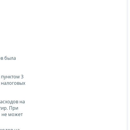
ов была
 пунктом 3
х налоговых
асходов на
тир. При
а не может
ходов на