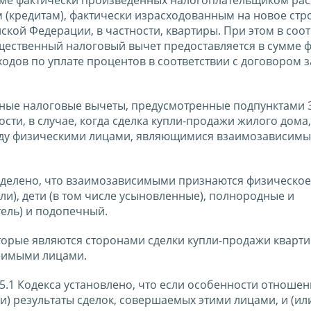
(кредитам), фактически израсходованным на новое стр
кой Федерации, в частности, квартиры. При этом в соот
ущественный налоговый вычет предоставляется в сумме 
дов по уплате процентов в соответствии с договором 
нные налоговые вычеты, предусмотренные подпунктами 3
ности, в случае, когда сделка купли-продажи жилого дома
ежду физическими лицами, являющимися взаимозависимы
ределено, что взаимозависимыми признаются физическое
ели), дети (в том числе усыновленные), полнородные и
тель) и подопечный.
которые являются сторонами сделки купли-продажи кварти
исимыми лицами.
05.1 Кодекса установлено, что если особенности отноше
и) результаты сделок, совершаемых этими лицами, и (ил