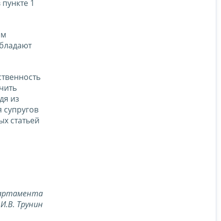
 пункте 1
ым
обладают
ственность
учить
дя из
 супругов
ых статьей
партамента
И.В. Трунин