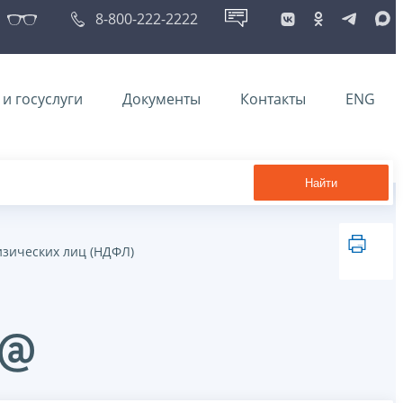
8-800-222-2222
и госуслуги
Документы
Контакты
ENG
Найти
изических лиц (НДФЛ)
7@