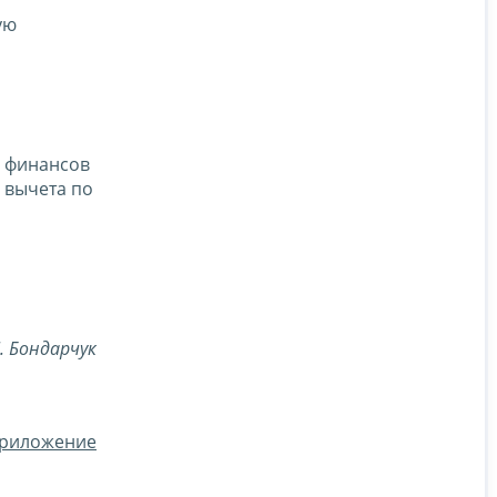
ую
а финансов
 вычета по
Л. Бондарчук
риложение