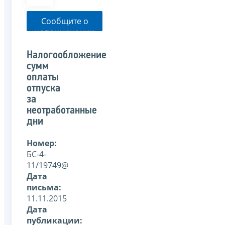
Сообщите о
неприменении
налоговым
органом
Налогообложение
указанного
сумм
письма
оплаты
отпуска
за
неотработанные
дни
Номер:
БС-4-
11/19749@
Дата
письма:
11.11.2015
Дата
публикации: