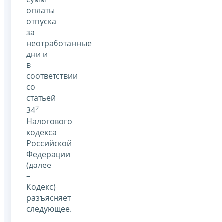
оплаты
отпуска
за
неотработанные
дни и
в
соответствии
со
статьей
2
34
Налогового
кодекса
Российской
Федерации
(далее
–
Кодекс)
разъясняет
следующее.