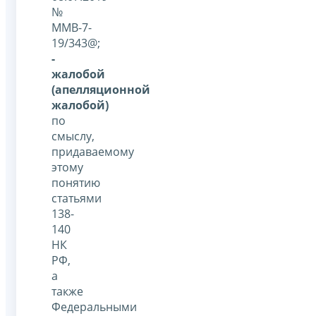
№
ММВ-7-
19/343@;
-
жалобой
(апелляционной
жалобой)
по
смыслу,
придаваемому
этому
понятию
статьями
138-
140
НК
РФ,
а
также
Федеральными