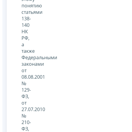
понятию
статьями
138-
140
НК
РФ,
а
также
Федеральными
законами
от
08.08.2001
№
129-
ФЗ,
от
27.07.2010
№
210-
ФЗ,