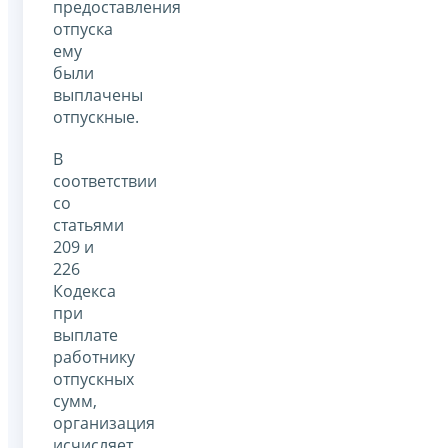
предоставления
отпуска
ему
были
выплачены
отпускные.
В
соответствии
со
статьями
209 и
226
Кодекса
при
выплате
работнику
отпускных
сумм,
организация
исчисляет,