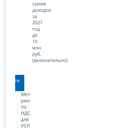
сумме
доходов
за
2027
год
до
10
млн
руб.
(включительно).
Перейти
Методические
рекомендации
по
НДС
для
УСН