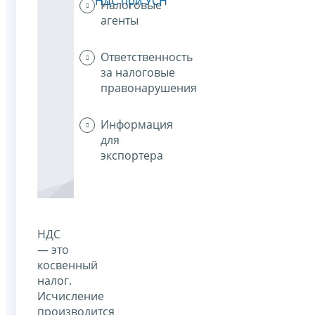
НДС при УСН
Налоговые
агенты
Ответственность
за налоговые
правонарушения
Информация
для
экспортера
НДС
— это
косвенный
налог.
Исчисление
производится