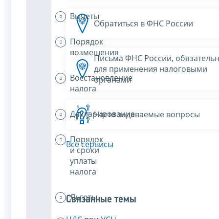
Вычеты
Обратиться в ФНС России
Порядок
возмещения
Письма ФНС России, обязатель
для применения налоговыми
Восстановление
органами
налога
Декларирование
Часто задаваемые вопросы
Порядок
Все сервисы
и сроки
уплаты
налога
Льготы
Связанные темы