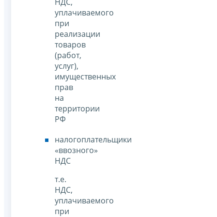
НДС,
уплачиваемого
при
реализации
товаров
(работ,
услуг),
имущественных
прав
на
территории
РФ
налогоплательщики
«ввозного»
НДС
т.е.
НДС,
уплачиваемого
при