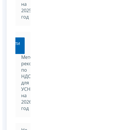
на
2025
год
Перейти
Методические
рекомендации
по
НДС
для
УСН
на
2026
год
Не