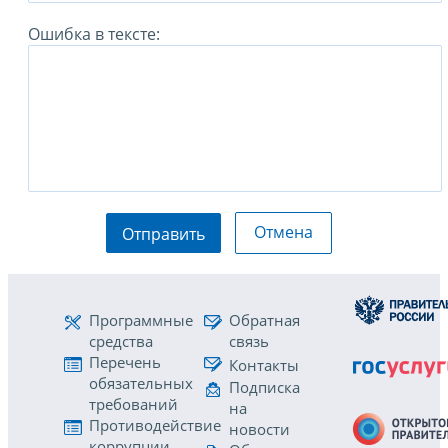
Ошибка в тексте:
Отмена
Отправить
Программные
Обратная
средства
связь
Перечень
Контакты
обязательных
Подписка
требований
на
Противодействие
новости
коррупции