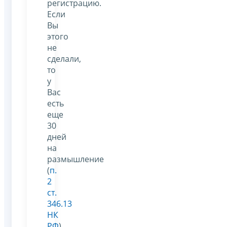
регистрацию.
Если
Вы
этого
не
сделали,
то
у
Вас
есть
еще
30
дней
на
размышление
(
п.
2
ст.
346.13
НК
РФ
)