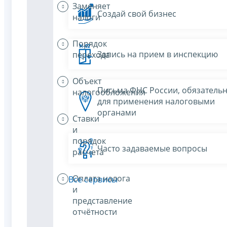
Заменяет
Создай свой бизнес
налоги
Порядок
Запись на прием в инспекцию
перехода
Объект
Письма ФНС России, обязатель
налогообложения
для применения налоговыми
органами
Ставки
и
порядок
Часто задаваемые вопросы
расчета
Оплата налога
Все сервисы
и
представление
отчётности