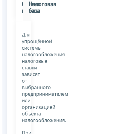
Ставка
Налоговая
налога
база
Для
упрощённой
системы
налогообложения
налоговые
ставки
зависят
от
выбранного
предпринимателем
или
организацией
объекта
налогообложения.
При