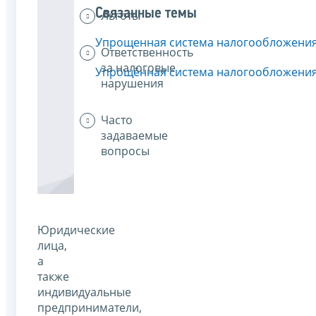
Связанные темы
Льготы
Упрощенная система налогообложени
Ответственность
за налоговые
Упрощённая система налогообложени
нарушения
Часто
задаваемые
вопросы
Юридические
лица,
а
также
индивидуальные
предприниматели,