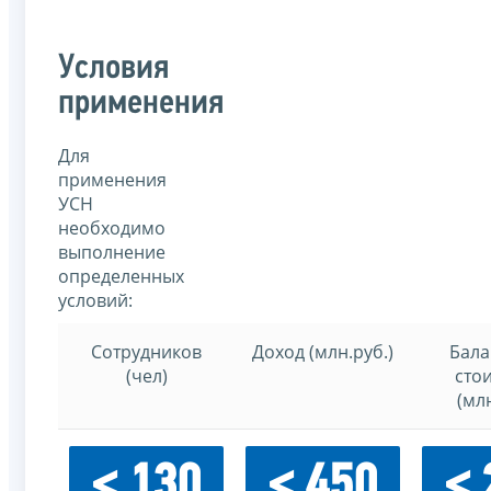
Условия
применения
Для
применения
УСН
необходимо
выполнение
определенных
условий:
Сотрудников
Доход (млн.руб.)
Бала
(чел)
сто
(млн
< 130
< 450
< 