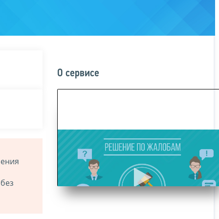
О сервисе
ления
 без