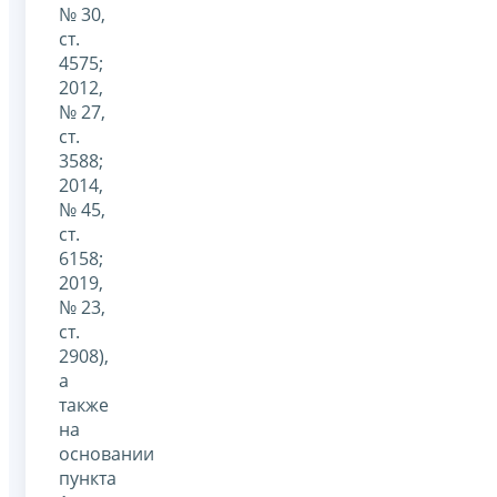
№ 30,
ст.
4575;
2012,
№ 27,
ст.
3588;
2014,
№ 45,
ст.
6158;
2019,
№ 23,
ст.
2908),
а
также
на
основании
пункта