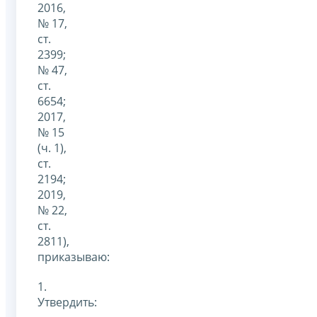
2016,
№ 17,
ст.
2399;
№ 47,
ст.
6654;
2017,
№ 15
(ч. 1),
ст.
2194;
2019,
№ 22,
ст.
2811),
приказываю:
1.
Утвердить: