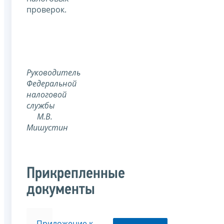
проверок.
Руководитель
Федеральной
налоговой
службы
М.В.
Мишустин
Прикрепленные
документы
Приложение к