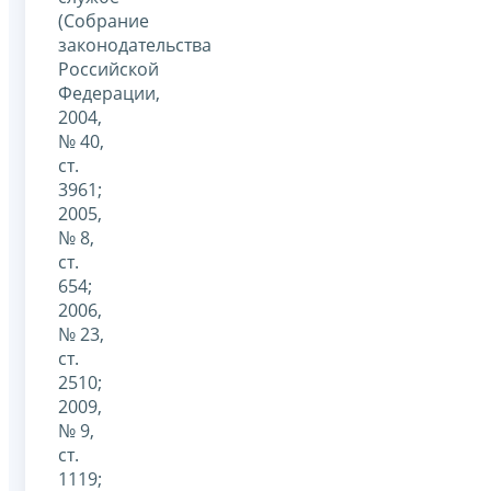
(Собрание
законодательства
Российской
Федерации,
2004,
№ 40,
ст.
3961;
2005,
№ 8,
ст.
654;
2006,
№ 23,
ст.
2510;
2009,
№ 9,
ст.
1119;