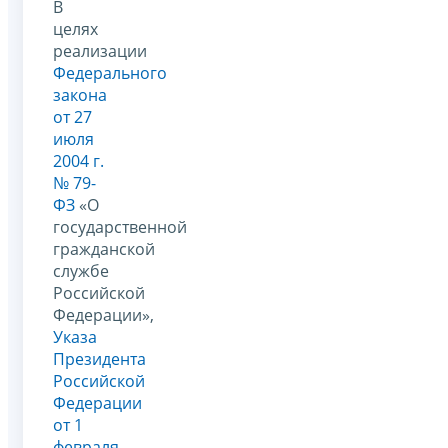
В
целях
реализации
Федерального
закона
от 27
июля
2004 г.
№ 79-
ФЗ
«О
государственной
гражданской
службе
Российской
Федерации»,
Указа
Президента
Российской
Федерации
от 1
февраля