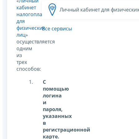
«
Личный
кабинет
Личный кабинет для физических
налогоплательщика
для
физических
Все сервисы
лиц
»
осуществляется
одним
из
трех
способов:
С
помощью
логина
и
пароля,
указанных
в
регистрационной
карте.