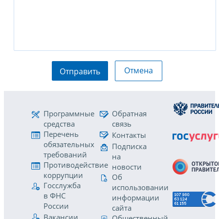
Отмена
Отправить
Программные
Обратная
средства
связь
Перечень
Контакты
обязательных
Подписка
требований
на
Противодействие
новости
коррупции
Об
Госслужба
использовании
в ФНС
информации
России
сайта
Вакансии
Общественный