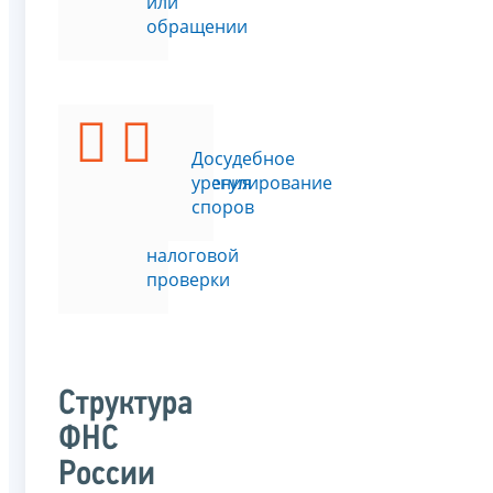
или
обращении
Подать
Досудебное
возражения
урегулирование
на
споров
акт
налоговой
проверки
Структура
ФНС
России