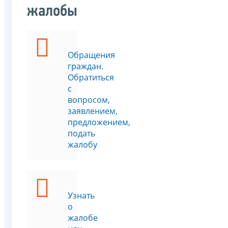
жалобы
Обращения
граждан.
Обратиться
с
вопросом,
заявлением,
предложением,
подать
жалобу
Узнать
о
жалобе