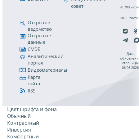
совет
© 2005-202
ФНС Росси
Открытое
ведомство
Открытые
данные
СМЭВ
Дата
Аналитический
обновлени
портал
страницы
06.08.2026
Видеоматериалы
Карта
сайта
RSS
Цвет шрифта и фона
Обычный
Контрастный
Инверсия
Комфортный