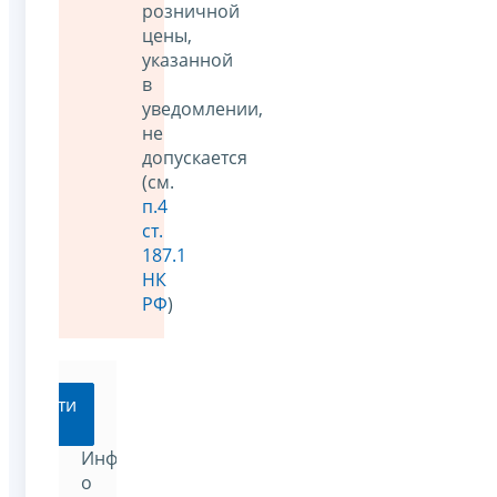
розничной
цены,
указанной
в
уведомлении,
не
допускается
(см.
п.4
ст.
187.1
НК
РФ
)
Перейти
Информация
о