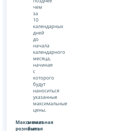
позднее
чем
за
10
календарных
дней
до
начала
календарного
месяца,
начиная
с
которого
будут
наноситься
указанные
максимальные
цены.
Максимальная
может
розничная
быть