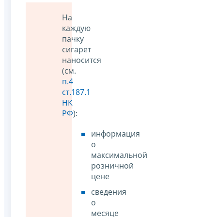
На
каждую
пачку
сигарет
наносится
(см.
п.4
ст.187.1
НК
РФ
):
информация
о
максимальной
розничной
цене
сведения
о
месяце