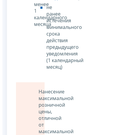
менее
не
1
ранее
календарного
истечения
месяца
минимального
срока
действия
предыдущего
уведомления
(1 календарный
месяц)
Нанесение
максимальной
розничной
цены,
отличной
от
максимальной