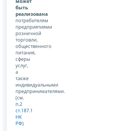
может
быть
реализована
потребителям
предприятиями
розничной
торговли,
общественного
питания,
сферы
услуг,
а
также
индивидуальными
предпринимателями.
(см.
п.2
ст.187.1
НК
РФ
)