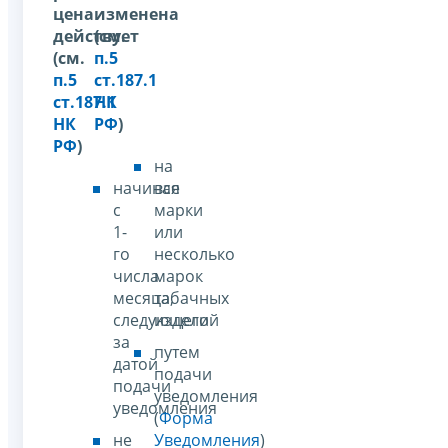
цена
изменена
действует
(см.
(см.
п.5
п.5
ст.187.1
ст.187.1
НК
НК
РФ
)
РФ
)
на
начиная
все
с
марки
1-
или
го
несколько
числа
марок
месяца,
табачных
следующего
изделий
за
путем
датой
подачи
подачи
уведомления
уведомления
(
Форма
не
Уведомления
)