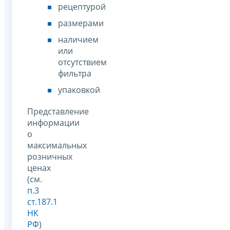
рецептурой
размерами
наличием
или
отсутствием
фильтра
упаковкой
Представление
информации
о
максимальных
розничных
ценах
(см.
п.3
ст.187.1
НК
РФ
)