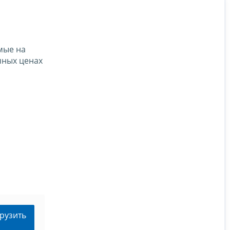
мые на
чных ценах
рузить