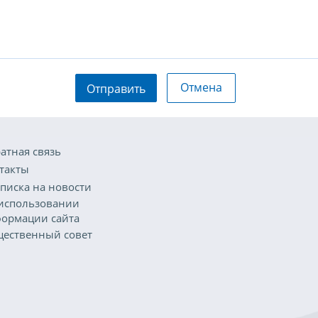
Отмена
Отправить
атная связь
такты
писка на новости
использовании
ормации сайта
ественный совет