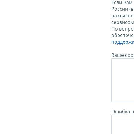
Если Вам
России (
разъясне
сервисо
По вопро
обеспече
поддержк
Ваше соо
Ошибка в 