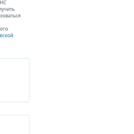
ФНС
лучить
зоваться
ого
ческой