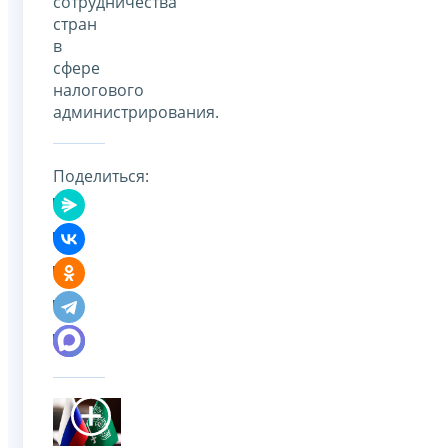
сотрудничества
стран
в
сфере
налогового
администрирования.
Поделиться: