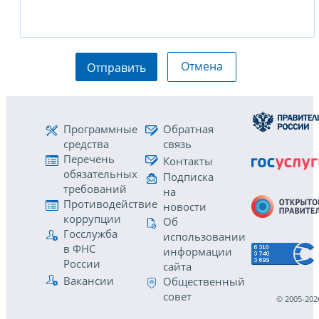
Отмена
Отправить
Программные
Обратная
средства
связь
Перечень
Контакты
обязательных
Подписка
требований
на
Противодействие
новости
коррупции
Об
Госслужба
использовании
в ФНС
информации
России
сайта
Вакансии
Общественный
совет
© 2005-202