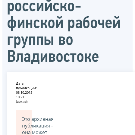
российско-
финской рабочей
группы во
Владивостоке
Дата
публикации:
08.10.2015
10:21
(архив)
Это архивная
публикация -
она может