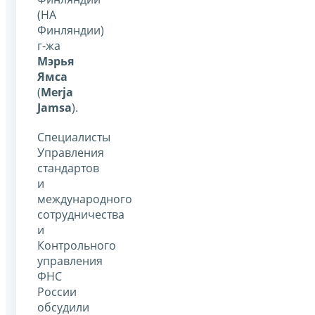
(НА
Финляндии)
г-жа
Мэрья
Ямса
(
Merja
Jamsa
).
Специалисты
Управления
стандартов
и
международного
сотрудничества
и
Контрольного
управления
ФНС
России
обсудили