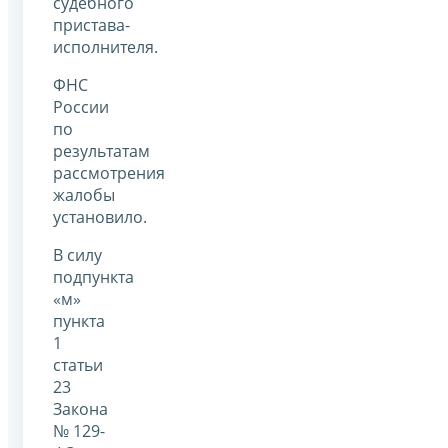
судебного
пристава-
исполнителя.
ФНС
России
по
результатам
рассмотрения
жалобы
установило.
В силу
подпункта
«м»
пункта
1
статьи
23
Закона
№ 129-