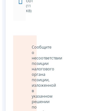
ODT
(11
KB)
Сообщите
о
несоответствии
позиции
налогового
органа
позиции,
изложенной
в
указанном
решении
по