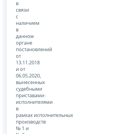
в
связи
с
наличием
в
данном
органе
постановлений
от
13.11.2018
и от
06.05.2020,
вынесенных
судебными
приставами-
исполнителями
в
рамках исполнительных
производств
№ 1 и