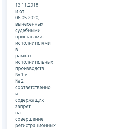
13.11.2018
и от
06.05.2020,
вынесенных
судебными
приставами-
исполнителями
в
рамках
исполнительных
производств
№ 1 и
№ 2
соответственно
и
содержащих
запрет
на
совершение
регистрационных