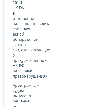
101.4
НК РФ
в
отношении
налогоплательщика
составлен
акт об
обнаружении
фактов,
свидетельствующих
о
предусмотренных
НК РФ
налоговых
правонарушениях.
Арбитражным
судом
вынесено
решение
по