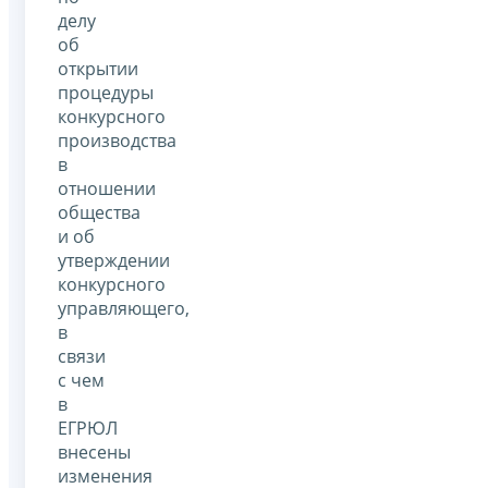
делу
об
открытии
процедуры
конкурсного
производства
в
отношении
общества
и об
утверждении
конкурсного
управляющего,
в
связи
с чем
в
ЕГРЮЛ
внесены
изменения