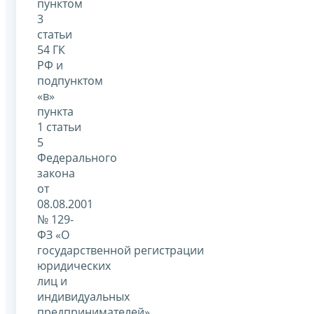
пунктом
3
статьи
54 ГК
РФ и
подпунктом
«в»
пункта
1 статьи
5
Федерального
закона
от
08.08.2001
№ 129-
ФЗ «О
государственной регистрации
юридических
лиц и
индивидуальных
предпринимателей»