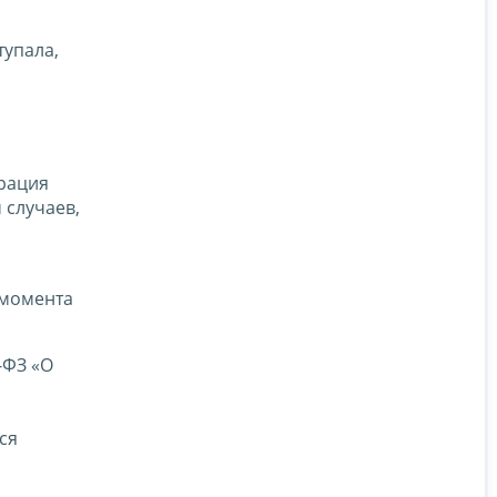
тупала,
трация
 случаев,
 момента
-ФЗ «О
ся