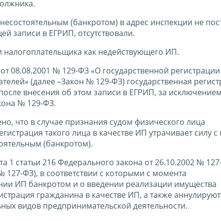
должника.
есостоятельным (банкротом) в адрес инспекции не пос
й записи в ЕГРИП, отсутствовали.
ии налогоплательщика как недействующего ИП.
 от 08.08.2001 № 129-ФЗ «О государственной регистрации
елей» (далее –Закон № 129-ФЗ) государственная регис
после внесения об этом записи в ЕГРИП, за исключением
кона № 129-ФЗ.
ено, что в случае признания судом физического лица
егистрация такого лица в качестве ИП утрачивает силу с
оятельным (банкротом).
1 статьи 216 Федерального закона от 26.10.2002 № 127
№ 127-ФЗ), в соответствии с которыми с момента
ии ИП банкротом и о введении реализации имущества
истрация гражданина в качестве ИП, а также аннулируют
ьных видов предпринимательской деятельности.