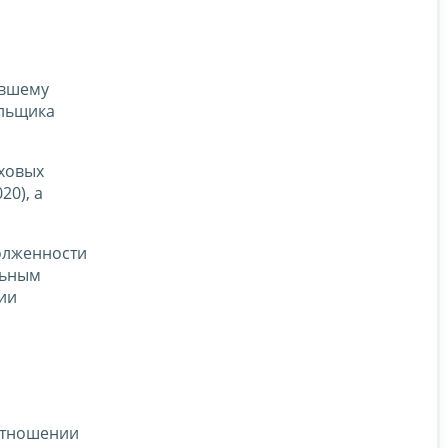
ившему
ельщика
ховых
20), а
олженности
льным
ии
 отношении