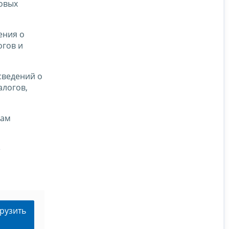
ховых
ения о
огов и
сведений о
алогов,
лам
е
рузить