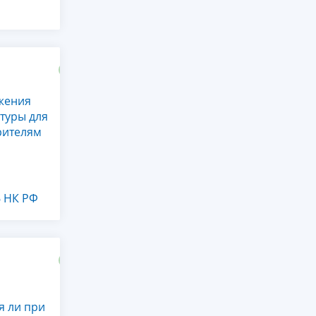
жения
туры для
рителям
6 НК РФ
я ли при