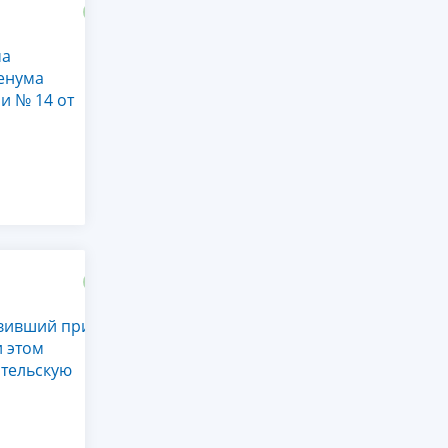
ма
енума
и № 14 от
явивший при
и этом
тельскую