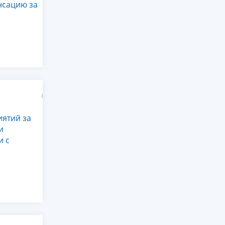
нсацию за
иятий за
и
и с