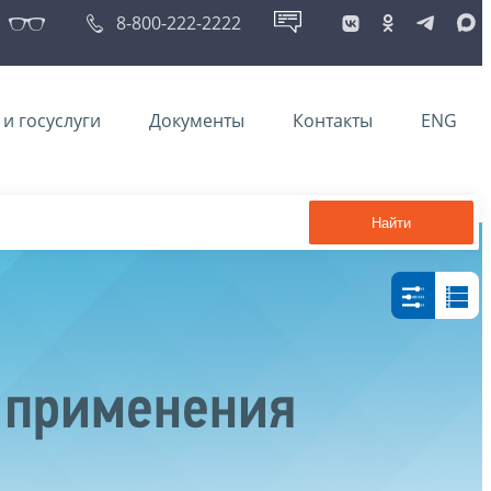
8-800-222-2222
и госуслуги
Документы
Контакты
ENG
Найти
 применения