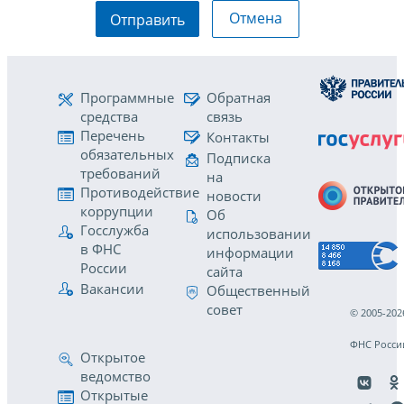
Отмена
Отправить
Программные
Обратная
средства
связь
Перечень
Контакты
обязательных
Подписка
требований
на
Противодействие
новости
коррупции
Об
Госслужба
использовании
в ФНС
информации
России
сайта
Вакансии
Общественный
совет
© 2005-202
ФНС Росси
Открытое
ведомство
Открытые