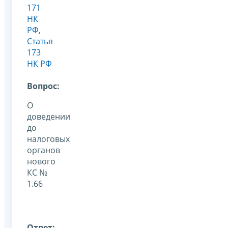
171
НК
РФ
,
Статья
173
НК РФ
Вопрос:
О
доведении
до
налоговых
органов
нового
КС №
1.66
Ответ: