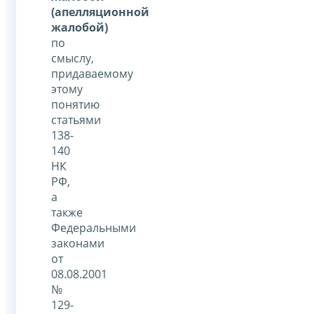
(апелляционной
жалобой)
по
смыслу,
придаваемому
этому
понятию
статьями
138-
140
НК
РФ,
а
также
Федеральными
законами
от
08.08.2001
№
129-