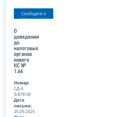
Сообщите о
неприменении
налоговым
органом
О
указанного
доведении
письма
до
налоговых
органов
нового
КС №
1.66
Номер:
СД-4-
3/8781@
Дата
письма:
25.09.2025