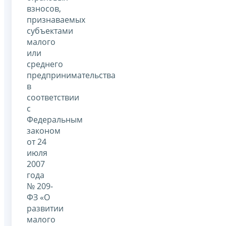
взносов,
признаваемых
субъектами
малого
или
среднего
предпринимательства
в
соответствии
с
Федеральным
законом
от 24
июля
2007
года
№ 209-
ФЗ «О
развитии
малого