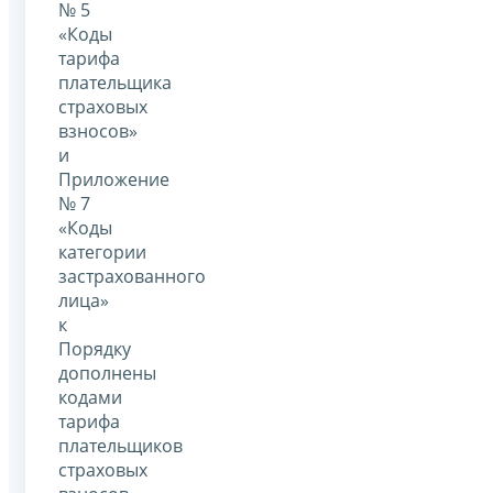
№ 5
«Коды
тарифа
плательщика
страховых
взносов»
и
Приложение
№ 7
«Коды
категории
застрахованного
лица»
к
Порядку
дополнены
кодами
тарифа
плательщиков
страховых