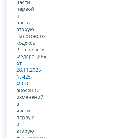
части
первой
и
часть
вторую
Налогового
кодекса
Российской
Федерации»,
от
28.11.2025
№ 425-
ФЗ
«О
внесении
изменений
в
части
первую
и
вторую
Налогового