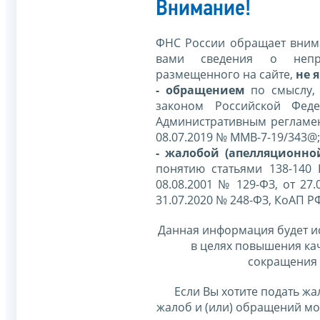
Внимание!
ФНС России обращает внима
вами сведения о непр
размещенного на сайте,
не я
- обращением
по смыслу,
законом Российской Фед
Административным регламе
08.07.2019 № ММВ-7-19/343@;
- жалобой (апелляционно
понятию статьями 138-140
08.08.2001 № 129-ФЗ, от 27.
31.07.2020 № 248-ФЗ, КоАП Р
Данная информация будет и
в целях повышения ка
сокращения 
Если Вы хотите подать жа
жалоб и (или) обращений м