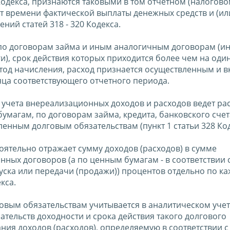
одекса, признаются таковыми в том отчетном (налогов
от времени фактической выплаты денежных средств и (ил
ий статей 318 - 320 Кодекса.
то по договорам займа и иным аналогичным договорам (и
), срок действия которых приходится более чем на оди
д начисления, расход признается осуществленным и в
яца соответствующего отчетного периода.
 учета внереализационных доходов и расходов ведет р
умагам, по договорам займа, кредита, банковского счет
енным долговым обязательствам (пункт 1 статьи 328 Код
оятельно отражает сумму доходов (расходов) в сумме
нных договоров (а по ценным бумагам - в соответствии 
уска или передачи (продажи)) процентов отдельно по к
кса.
говым обязательствам учитывается в аналитическом учет
ательств доходности и срока действия такого долгового
ния доходов (расходов), определяемую в соответствии с