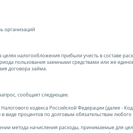
ль организаций
в целях налогообложения прибыли учесть в составе рас
ериода пользования заемными средствами или же един
вия договора займа.
запрос, сообщает следующее.
5 Налогового кодекса Российской Федерации (далее - Код
в виде процентов по долговым обязательствам любого 
енении метода начисления расходы, принимаемые для це