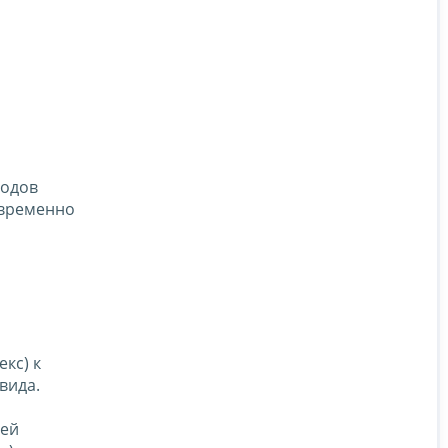
ходов
овременно
екс) к
вида.
лей