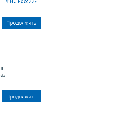
ФНС России»
Продолжить
а!
аз.
Продолжить