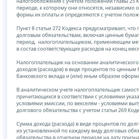
налогообложения с учетом положений главы 25 К
периоде, к которому они относятся, независимо 
формы их оплаты и определяются с учетом положен
Пункт 8 статьи 272 Кодекса предусматривает, ч
долговым обязательствам, включая ценные бумаги
период, налогоплательщиком, применяющим мето
в состав соответствующих расходов на конец мес
Налогоплательщик на основании аналитического
доходов (расходов) в виде процентов по ценным б
банковского вклада и (или) иным образом оформл
В аналитическом учете налогоплательщик самост
причитающихся в соответствии с условиями указа
условиями эмиссии, по векселям - условиями вып
долгового обязательства с учетом статьи 269 Коде
Сумма дохода (расхода) в виде процентов по дол
из установленной по каждому виду долговых обяз
обязательства в отчетном периоде на дату призна