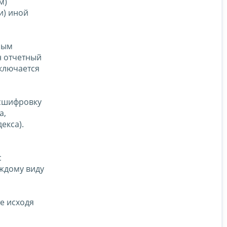
ом)
и) иной
ным
н отчетный
ключается
асшифровку
а,
екса).
с
аждому виду
е исходя