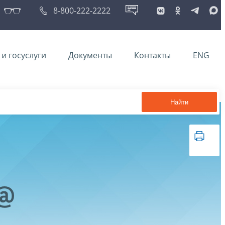
8-800-222-2222
и госуслуги
Документы
Контакты
ENG
Найти
2@