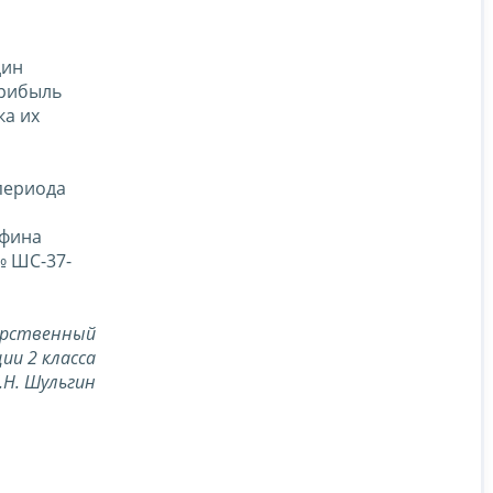
дин
прибыль
ка их
периода
нфина
№ ШС-37-
арственный
ии 2 класса
.Н. Шульгин