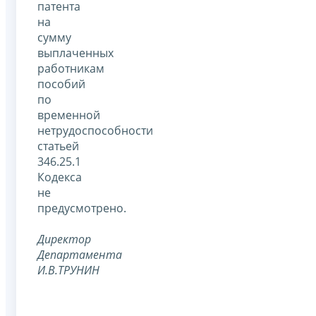
патента
на
сумму
выплаченных
работникам
пособий
по
временной
нетрудоспособности
статьей
346.25.1
Кодекса
не
предусмотрено.
Директор
Департамента
И.В.ТРУНИН