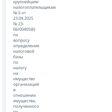
крупнейшим
налогоплательщикам
№ 6 от
23.04.2025
№ 23-
06/00405@)
по
вопросу
определения
налоговой
базы
по
налогу
на
имущество
организаций
в
отношении
имущества,
полученного
по