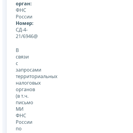
орган:
ФНС
России
Номер:
СД-4-
21/6946@
В
связи
с
запросами
территориальных
налоговых
органов
(в т.ч.
письмо
МИ
ФНС
России
по