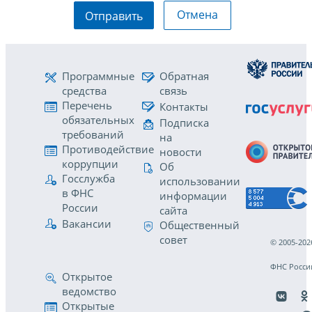
Отмена
Отправить
Программные
Обратная
средства
связь
Перечень
Контакты
обязательных
Подписка
требований
на
Противодействие
новости
коррупции
Об
Госслужба
использовании
в ФНС
информации
России
сайта
Вакансии
Общественный
совет
© 2005-202
ФНС Росси
Открытое
ведомство
Открытые